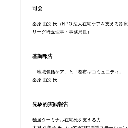
司会
桑原 由次 氏（NPO 法人在宅ケアを支える診
リーグ埼玉理事・事務局長）
基調報告
「地域包括ケア」と「都市型コミュニティ」
桑原 由次 氏
先駆的実践報告
独居ターミナル在宅死を支える力
木村 久美子 氏 （小笠原訪問看護ステーション 